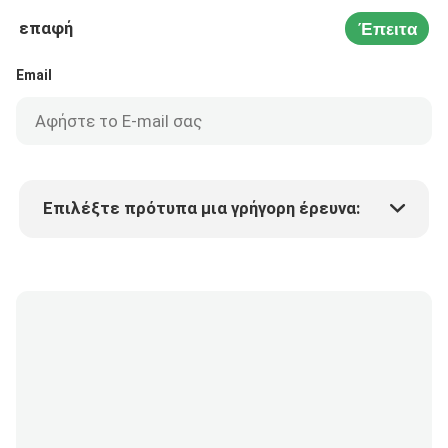
επαφή
Έπειτα
Email
Επιλέξτε πρότυπα μια γρήγορη έρευνα:
Τιμή προϊόντος
Min.order quantity
Vraag een staal aan
Meer details