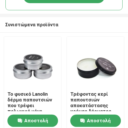
Συνιστώμενα προϊόντα
Αρχική Σελίδα
Το φυσικό Lanolin
Τρέφοντας κερί
δέρμα παπουτσιών
παπουτσιών
που τρέφει
αποκατάστασης
Προϊόντα
πολωνικό μόνο
κρέμας δέρματος
κεριών κρέμας
πετρελαίου βιζόν
Αποστολή
Αποστολή
λάμπει
ουδέτερο
Σχετικά με εμάς