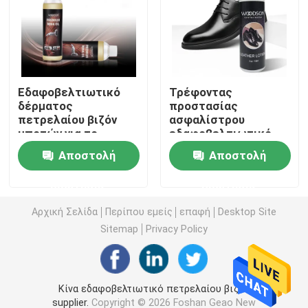
Καθαρίζοντας εξάρτηση δέρματος
Εξάρτηση προσοχής παπουτσιών δέρματος
Εδαφοβελτιωτικό
Τρέφοντας
δέρματος
προστασίας
πετρελαίου βιζόν
ασφαλίστρου
τρέφοντας κρέμα δέρματος
μποτών για το
εδαφοβελτιωτικό
φυτικό μαυρισμένο
λοσιόν κρέμας
Αποστολή
Αποστολή
δέρμα
δέρματος τρέφοντας
Καθαρίζοντας κρέμα παπουτσιών
για το παπούτσι
ερώτησης
ερώτησης
Ψεκασμός στίλβωση κεριών αυτοκινήτων
Αρχική Σελίδα
Περίπου εμείς
επαφή
Desktop Site
Sitemap
Privacy Policy
Εξάρτηση προσοχής πάνινων παπουτσιών
Κίνα εδαφοβελτιωτικό πετρελαίου βιζόν
Εξάρτηση προστασίας προσοχής επίπλων
supplier.
Copyright © 2026 Foshan Geao New