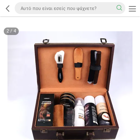
2
/
4