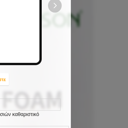
button
στε
σιών καθαριστικό