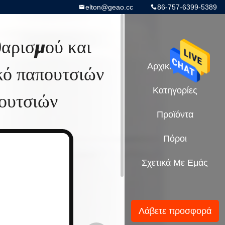
elton@geao.cc
86-757-6399-5389
θαρισμού και
κό παπουτσιών
Αρχική Σελίδα
Κατηγορίες
ουτσιών
Προϊόντα
Πόροι
Σχετικά Με Εμάς
Λάβετε προσφορά