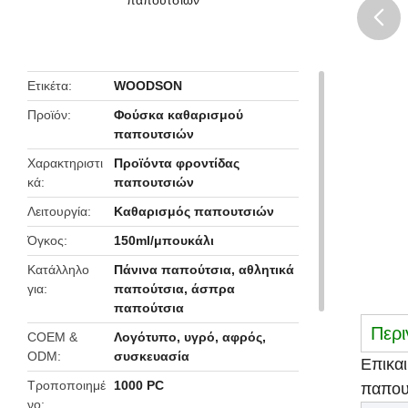
butto
Ετικέτα
WOODSON
Προϊόν
Φούσκα καθαρισμού
παπουτσιών
Χαρακτηριστι
Προϊόντα φροντίδας
κά
παπουτσιών
Λειτουργία
Καθαρισμός παπουτσιών
Όγκος
150ml/μπουκάλι
Κατάλληλο
Πάνινα παπούτσια, αθλητικά
για
παπούτσια, άσπρα
παπούτσια
Περι
COEM &
Λογότυπο, υγρό, αφρός,
ODM
συσκευασία
Επικα
Τροποποιημέ
1000 PC
παπου
νο