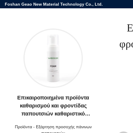
Foshan Geao New Material Technology Co., Ltd.
Ε
φρ
Επικαιροποιημένα προϊόντα
καθαρισμού και φροντίδας
παπουτσιών καθαριστικό
παπουτσιών σαμπουάν
Προϊόντα
-
Εξάρτηση προσοχής πάνινων
καθαρισμού παπουτσιών
παπουτσιών