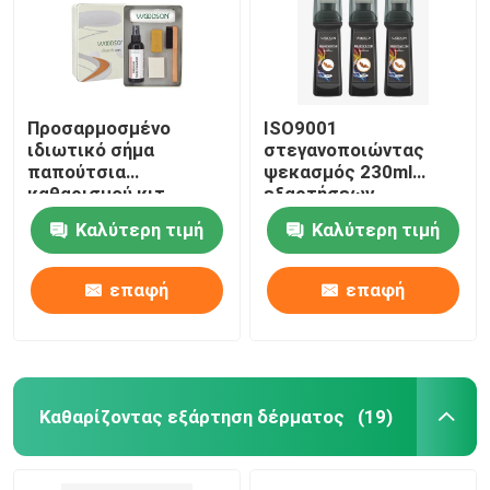
Προσαρμοσμένο
ISO9001
ιδιωτικό σήμα
στεγανοποιώντας
παπούτσια
ψεκασμός 230ml
καθαρισμού κιτ
εξαρτήσεων
Sneaker καθαριστικό
προσοχής δέρματος
Καλύτερη τιμή
Καλύτερη τιμή
σπρέι Suede Care Kit
σουέτ
για Sneakerhead
επαφή
επαφή
Καθαρίζοντας εξάρτηση δέρματος
(19)