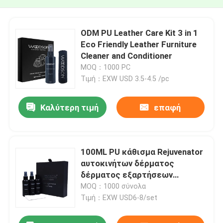
ODM PU Leather Care Kit 3 in 1
Eco Friendly Leather Furniture
Cleaner and Conditioner
MOQ：1000 PC
Τιμή：EXW USD 3.5-4.5 /pc
Καλύτερη τιμή
επαφή
100ML PU κάθισμα Rejuvenator
αυτοκινήτων δέρματος
δέρματος εξαρτήσεων
προσοχής δέρματος για τις
MOQ：1000 σύνολα
τσάντες
Τιμή：EXW USD6-8/set