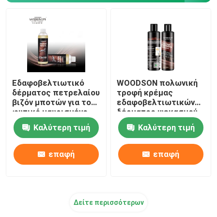
Εδαφοβελτιωτικό
WOODSON πολωνική
δέρματος πετρελαίου
τροφή κρέμας
βιζόν μποτών για το
εδαφοβελτιωτικών
φυτικό μαυρισμένο
δέρματος ψεκασμού
δέρμα
κεριών αυτοκινήτων
Καλύτερη τιμή
Καλύτερη τιμή
ασφαλίστρου
επαφή
επαφή
Δείτε περισσότερων