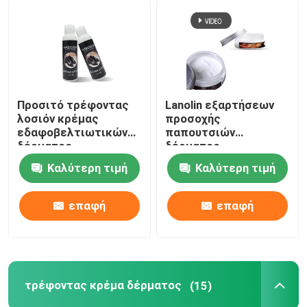
Προσιτό τρέφοντας
Lanolin εξαρτήσεων
λοσιόν κρέμας
προσοχής
εδαφοβελτιωτικών
παπουτσιών
δέρματος
δέρματος
ασφαλίστρου
καθισμάτων
Καλύτερη τιμή
Καλύτερη τιμή
εξωτερικής
αυτοκινήτων βάλσαμο
διαμέτρου αρσενηκού
80ml κρέμας
σπειρώματος για τα
παπουτσιών
επαφή
επαφή
παπούτσια
τρέφοντας κρέμα δέρματος
(15)