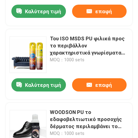
Καλύτερη τιμή
επαφή
Του ISO MSDS PU φιλικά προς
το περιβάλλον
χαρακτηριστικά γνωρίσματα
εξαρτήσεων δέρματος
MOQ：1000 sets
καθαρίζοντας από WOODSON
Καλύτερη τιμή
επαφή
WOODSON PU το
εδαφοβελτιωτικό προσοχής
δέρματος περιλαμβάνει το
δέρμα για να αποκαταστήσει
MOQ：1000 sets