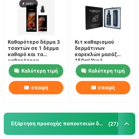
Καθαρότερο δέρμα 3
Κιτ καθαρισμού
τσαντών σε 1 δέρμα
δερμάτινων
καθαρό και τα
καρεκλών μασάζ
καθαρότερα
150ml Υγρό
παπούτσια δέρματος
Καθαριστικό και
Καλύτερη τιμή
Καλύτερη τιμή
προσοχής
Μαλακτικό Δέρμα
επαφή
επαφή
Εξάρτηση προσοχής παπουτσιών δέρματος
(27)