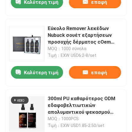
Καλύτερη τιμή
επαφή
Εύκολο Remover λεκέδων
Nubuck σουέτ εξαρτήσεων
προσοχής δέρματος cOem
Nubuck PU χρήσης αποδοτικό
MOQ：1000 σύνολα
Τιμή：EXW USD6.2-8/set
Καλύτερη τιμή
επαφή
300ml PU καθαρότερος ODM
εδαφοβελτιωτικών
απολυμαντικού ψεκασμού
εξαρτήσεων προσοχής
MOQ：1000PCS
δέρματος
Τιμή：EXW USD1.85-2.50/set