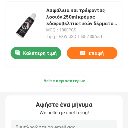
Ασφάλεια και τρέφοντας
Αθλητική φροντίδα
λοσιόν 250ml κρέμας
εδαφοβελτιωτικών δέρματος
ασφαλίστρου προστασίας του
MOQ：1000PCS
περιβάλλοντος
Τιμή：EXW USD 1.60-2.30/set
Καλύτερη τιμή
επαφή
Δείτε περισσότερων
Αφήστε ένα μήνυμα
We bellen je snel terug!