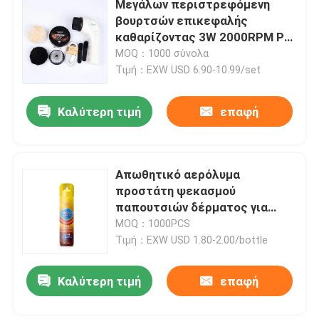
Μεγάλων περιστρεφόμενη
βουρτσών επικεφαλής
Ψεκασμός προστάτη Nubuck σουέτ
καθαρίζοντας 3W 2000RPM PU
δέρματος προσοχής εξάρτηση
MOQ：1000 σύνολα
στιλβωτών παπουτσιών
Τιμή：EXW USD 6.90-10.99/set
Ψεκασμός προστάτη υφάσματος
εξαρτήσεων ηλεκτρική
Καλύτερη τιμή
επαφή
Deodorizer υφάσματος ψεκασμός
Προστάτης λεκέδων υφάσματος
Απωθητικό αερόλυμα
προστάτη ψεκασμού
παπουτσιών δέρματος για
Χρώμα ακρών δέρματος
τρέφοντας να λάμψει
MOQ：1000PCS
καναπέδων
Τιμή：EXW USD 1.80-2.00/bottle
Συσκευές φροντίδας παπουτσιών
Καλύτερη τιμή
επαφή
Φροντίδα επίπλων