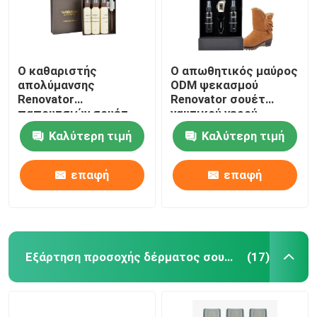
Ο καθαριστής
Ο απωθητικός μαύρος
απολύμανσης
ODM ψεκασμού
Renovator
Renovator σουέτ
παπουτσιών σουέτ
ναυτικού νερού
μποτών χιονιού
αφαιρεί
Καλύτερη τιμή
Καλύτερη τιμή
χρώματος αφαιρεί
αποτελεσματικά το
αποτελεσματικά
ρύπο
τους λεκέδες
επαφή
επαφή
πετρελαίου ρύπου
Εξάρτηση προσοχής δέρματος σουέτ
(17)