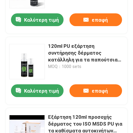
τον καναπέ και τα παπούτσια
Καλύτερη τιμή
επαφή
120ml PU εξάρτηση
συντήρησης δέρματος
κατάλληλη για τα παπούτσια
δέρματος
MOQ：1000 sets
Καλύτερη τιμή
επαφή
Αρχική Σελίδα
Προϊόντα
Εξάρτηση 120ml προσοχής
δέρματος του ISO MSDS PU για
τα καθίσματα αυτοκινήτων
Σχετικά με εμάς